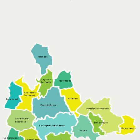
Pourlans
Lays-sur-
Fretterans
le- Doubs
Charettes-
Varennes
Authumes
Frontenard
Pierre-de-Bresse
Mouthier-en-Bresse
Saint-Bonnet
en Bresse
Bellevesvre
La Chapelle Saint-Sauveur
Beauvernois
Torpes
La Racineuse
Dampierre-