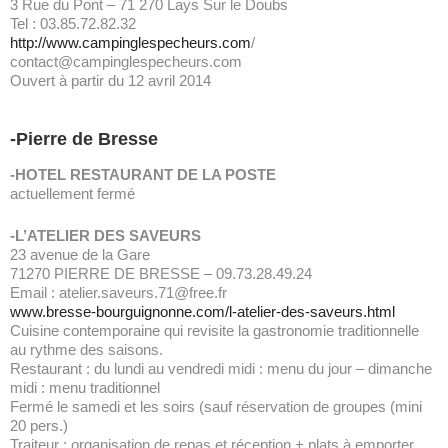
3 Rue du Pont – 71 270 Lays Sur le Doubs
Tel : 03.85.72.82.32
http://www.campinglespecheurs.com
/
contact@campinglespecheurs.com
Ouvert à partir du 12 avril 2014
-Pierre de Bresse
-HOTEL RESTAURANT DE LA POSTE
actuellement fermé
-L’ATELIER DES SAVEURS
23 avenue de la Gare
71270 PIERRE DE BRESSE – 09.73.28.49.24
Email : atelier.saveurs.71@free.fr
www.bresse-bourguignonne.com/l-atelier-des-saveurs.html
Cuisine contemporaine qui revisite la gastronomie traditionnelle
au rythme des saisons.
Restaurant : du lundi au vendredi midi : menu du jour – dimanche
midi : menu traditionnel
Fermé le samedi et les soirs (sauf réservation de groupes (mini
20 pers.)
Traiteur : organisation de repas et réception + plats à emporter