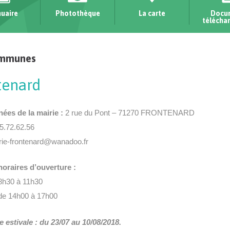
uaire
Photothèque
La carte
Docu
télécha
ommunes
tenard
es de la mairie :
2 rue du Pont – 71270 FRONTENARD
85.72.62.56
irie-frontenard@wanadoo.fr
horaires d’ouverture :
8h30 à 11h30
de 14h00 à 17h00
 estivale : du 23/07 au 10/08/2018.