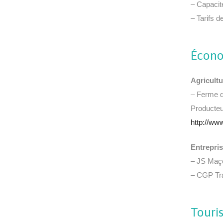
– Capacit
– Tarifs d
Écon
Agricultu
– Ferme d
Producteu
http://ww
Entrepri
– JS Maç
– CGP Tra
Touri