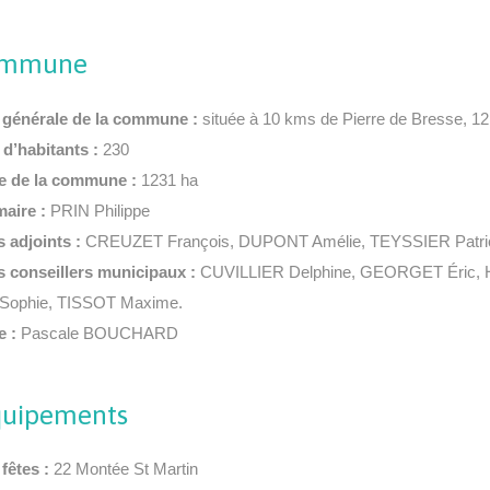
ommune
 générale de la commune :
située à 10 kms de Pierre de Bresse, 1
d’habitants :
230
ie de la commune :
1231 ha
aire :
PRIN Philippe
 adjoints :
CREUZET François, DUPONT Amélie, TEYSSIER Patri
 conseillers municipaux :
CUVILLIER Delphine, GEORGET Éric, H
ophie, TISSOT Maxime.
e :
Pascale BOUCHARD
quipements
fêtes :
22 Montée St Martin