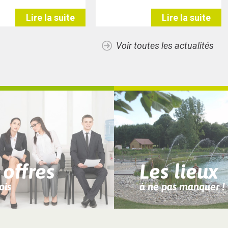
Lire la suite
Lire la suite
Voir toutes les actualités
 offres
Les lieux
ois
à ne pas manquer !