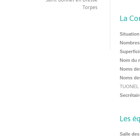
Torpes
La C
Situation
Nombres 
Superfic
Nom du m
Noms des
Noms des
TUONEL S
Secrétair
Les é
Salle des 