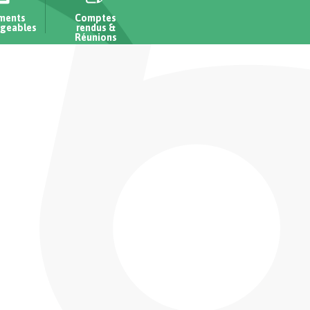
ments
Comptes
rgeables
rendus &
Réunions