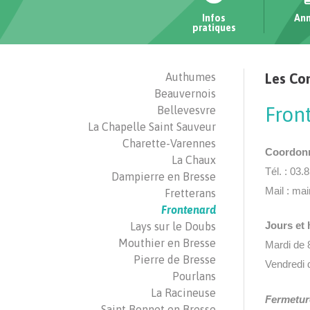
Infos
Ann
pratiques
Authumes
Les C
Beauvernois
Fron
Bellevesvre
La Chapelle Saint Sauveur
Charette-Varennes
Coordonné
La Chaux
Tél. : 03.
Dampierre en Bresse
Mail : ma
Fretterans
Frontenard
Jours et 
Lays sur le Doubs
Mouthier en Bresse
Mardi de 
Pierre de Bresse
Vendredi 
Pourlans
La Racineuse
Fermeture
Saint Bonnet en Bresse