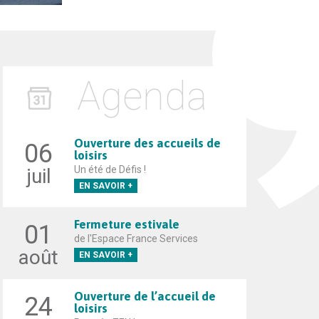
Agenda
Ouverture des accueils de
06
loisirs
Un été de Défis !
juil
EN SAVOIR +
Fermeture estivale
01
de l'Espace France Services
août
EN SAVOIR +
Ouverture de l’accueil de
24
loisirs