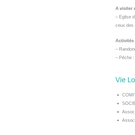
A visiter
– Eglise d
ceux des 
Activités
– Randonn
– Pêche :
Vie L
COMIT
SOCIE
Assoc
Associ