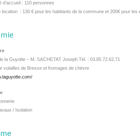
é d’accueil : 110 personnes
e location : 130 € pour les habitants de la commune et 200€ pour les 
omie
re
e la Guyotte – M. SACHETAT Joseph Tél. : 03.85.72.62.71
r volailles de Bresse et fromages de chèvre
w.laguyotte.com/
se
onnerie
vaux / Isolation
sme